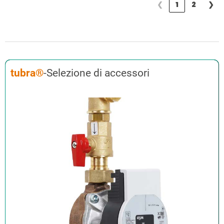
❮
1
2
❯
tubra®
-Selezione di accessori