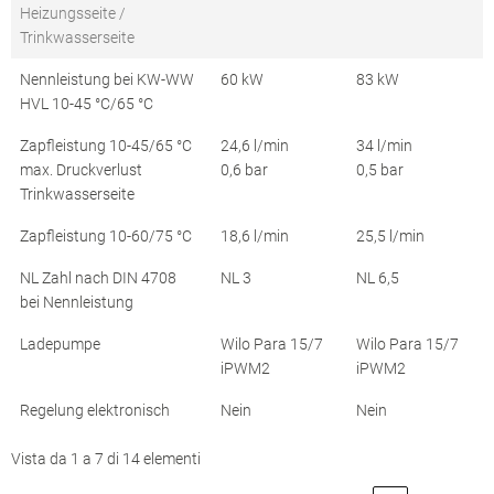
Heizungsseite /
Trinkwasserseite
Nennleistung bei KW-WW
60 kW
83 kW
HVL 10-45 °C/65 °C
Zapfleistung 10-45/65 °C
24,6 l/min
34 l/min
max. Druckverlust
0,6 bar
0,5 bar
Trinkwasserseite
Zapfleistung 10-60/75 °C
18,6 l/min
25,5 l/min
NL Zahl nach DIN 4708
NL 3
NL 6,5
bei Nennleistung
Ladepumpe
Wilo Para 15/7
Wilo Para 15/7
iPWM2
iPWM2
Regelung elektronisch
Nein
Nein
Vista da 1 a 7 di 14 elementi