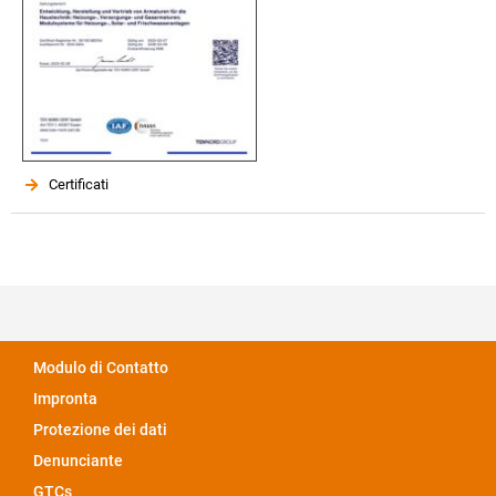
Certificati
Modulo di Contatto
Impronta
Protezione dei dati
Denunciante
GTCs