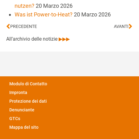
nutzen?
20 Marzo 2026
Was ist Power-to-Heat?
20 Marzo 2026
PRECEDENTE
AVANTI
All’archivio delle notizie
▶▶▶
Modulo di Contatto
Impronta
Protezione dei dati
Denunciante
GTCs
Mappa del sito