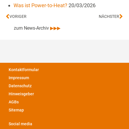
Was ist Power-to-Heat?
20/03/2026
VORIGER
NÄCHSTER
zum News-Archiv
▶▶▶
Kontaktformular
Impressum
Datenschutz
Hinweisgeber
AGBs
Sitemap
Social media