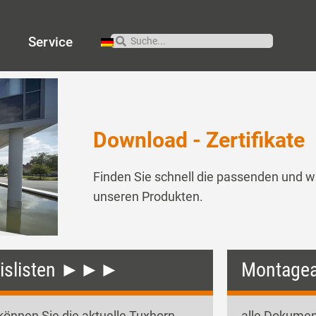
t
Service
Download - Zertifikate
Finden Sie schnell die passenden und w
unseren Produkten.
eislisten ►►►
Montage
 können Sie die aktuelle Tuxhorn-
alle Dokumen