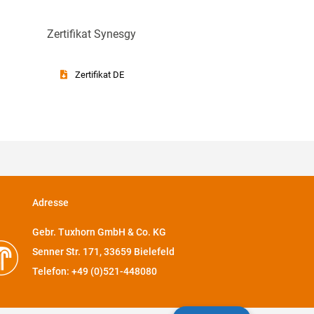
Zertifikat Synesgy
Zertifikat DE
Adresse
Gebr. Tuxhorn GmbH & Co. KG
Senner Str. 171, 33659 Bielefeld
Telefon: +49 (0)521-448080