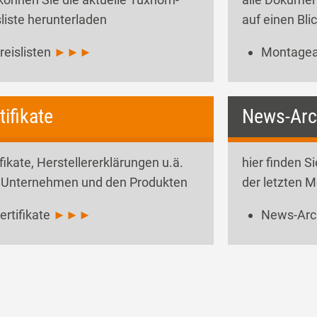
sliste herunterladen
auf einen Bli
reislisten
►►►
Montagea
tifikate
News-A
ifikate, Herstellererklärungen u.ä.
hier finden S
Unternehmen und den Produkten
der letzten 
ertifikate
►►►
News-Arc