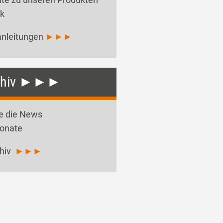
ck
nleitungen
►►►
rchiv ►►►
ie die News
Monate
hiv
►►►