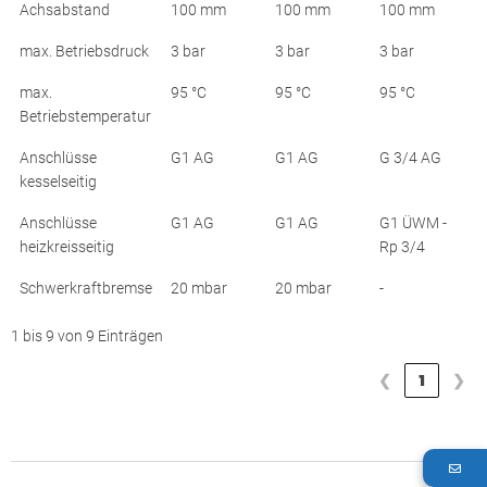
Achsabstand
100 mm
100 mm
100 mm
max. Betriebsdruck
3 bar
3 bar
3 bar
max.
95 °C
95 °C
95 °C
Betriebstemperatur
Anschlüsse
G1 AG
G1 AG
G 3/4 AG
kesselseitig
Anschlüsse
G1 AG
G1 AG
G1 ÜWM -
heizkreisseitig
Rp 3/4
Schwerkraftbremse
20 mbar
20 mbar
-
1 bis 9 von 9 Einträgen
❮
1
❯