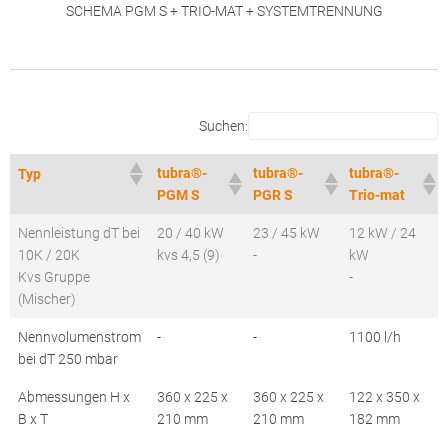
SCHEMA PGM S + TRIO-MAT + SYSTEMTRENNUNG
Suchen:
tubra®-
tubra®-
tubra®-
Typ
PGM S
PGR S
Trio-mat
Nennleistung dT bei
20 / 40 kW
23 / 45 kW
12 kW / 24
10K / 20K
kvs 4,5 (9)
-
kW
Kvs Gruppe
-
(Mischer)
Nennvolumenstrom
-
-
1100 l/h
bei dT 250 mbar
Abmessungen H x
360 x 225 x
360 x 225 x
122 x 350 x
B x T
210 mm
210 mm
182 mm