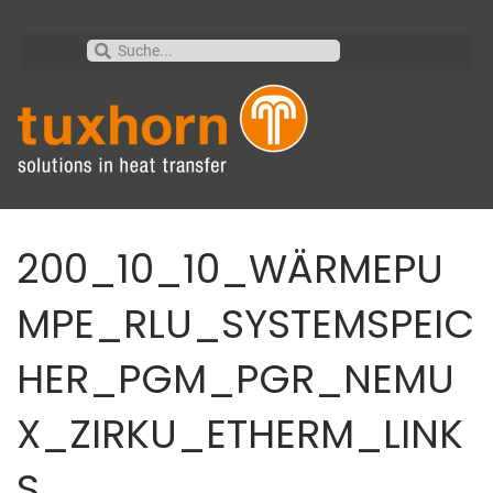
200_10_10_WÄRMEPU
MPE_RLU_SYSTEMSPEIC
HER_PGM_PGR_NEMU
X_ZIRKU_ETHERM_LINK
S